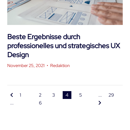
Beste Ergebnisse durch
professionelles und strategisches UX
Design
November 25, 2021
•
Redaktion
1
2
3
4
5
...
29
...
6