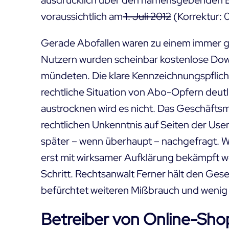
ausdrücklich über den namensgebenden B
voraussichtlich am
1. Juli 2012
(Korrektur: 0
Gerade Abofallen waren zu einem immer 
Nutzern wurden scheinbar kostenlose Dow
mündeten. Die klare Kennzeichnungspflicht,
rechtliche Situation von Abo-Opfern deut
austrocknen wird es nicht. Das Geschäftsm
rechtlichen Unkenntnis auf Seiten der User.
später – wenn überhaupt – nachgefragt. W
erst mit wirksamer Aufklärung bekämpft wer
Schritt.
Rechtsanwalt Ferner
hält den Gese
befürchtet weiteren Mißbrauch und weni
Betreiber von Online-Shop