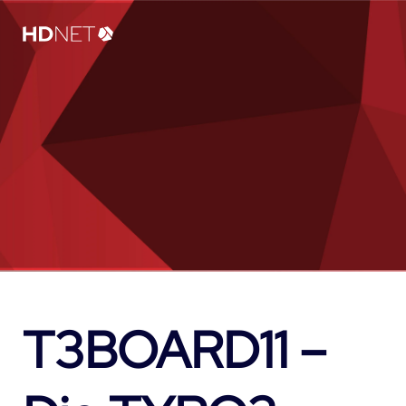
T3BOARD11 –